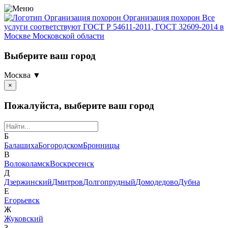
Организация похорон
Организация похорон Все
услуги соответствуют ГОСТ Р 54611-2011, ГОСТ 32609-2014 в
Москве Московской области
Выберите ваш город
Москва ▼
×
Пожалуйста, выберите ваш город
Б
Балашиха
Богородском
Бронницы
В
Волоколамск
Воскресенск
Д
Дзержинский
Дмитров
Долгопрудный
Домодедово
Дубна
Е
Егорьевск
Ж
Жуковский
З