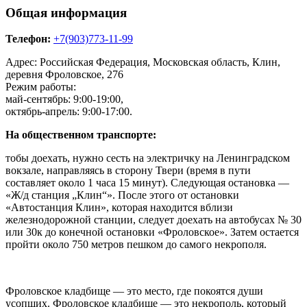
Общая информация
Телефон:
+7(903)773-11-99
Адрес: Российская Федерация, Московская область, Клин,
деревня Фроловское, 276
Режим работы:
май-сентябрь: 9:00-19:00,
октябрь-апрель: 9:00-17:00.
На общественном транспорте:
тобы доехать, нужно сесть на электричку на Ленинградском
вокзале, направляясь в сторону Твери (время в пути
составляет около 1 часа 15 минут). Следующая остановка —
«Ж/д станция „Клин“». После этого от остановки
«Автостанция Клин», которая находится вблизи
железнодорожной станции, следует доехать на автобусах № 30
или 30к до конечной остановки «Фроловское». Затем остается
пройти около 750 метров пешком до самого некрополя.
Фроловское кладбище — это место, где покоятся души
усопших. Фроловское кладбище — это некрополь, который