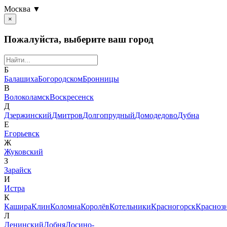
Москва ▼
×
Пожалуйста, выберите ваш город
Б
Балашиха
Богородском
Бронницы
В
Волоколамск
Воскресенск
Д
Дзержинский
Дмитров
Долгопрудный
Домодедово
Дубна
Е
Егорьевск
Ж
Жуковский
З
Зарайск
И
Истра
К
Кашира
Клин
Коломна
Королёв
Котельники
Красногорск
Красноз
Л
Ленинский
Лобня
Лосино-