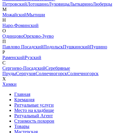
Петровский
Лотошино
Луховицы
Лыткарино
Люберцы
М
Можайский
Мытищи
Н
Наро-Фоминский
О
Одинцово
Орехово-Зуево
П
Павлово Посадский
Подольск
Пушкинский
Пущино
Р
Раменский
Рузский
С
Сергиево-Посадский
Серебряные
Пруды
Серпухов
Солнечногорск
Солнечногорск
Х
Химки
Главная
Кремация
Ритуальные услуги
Место на кладбище
Ритуальный Агент
Стоимость похорон
Товары
Мастерская