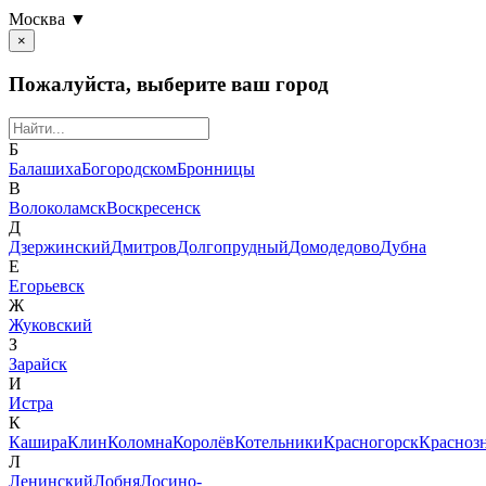
Москва ▼
×
Пожалуйста, выберите ваш город
Б
Балашиха
Богородском
Бронницы
В
Волоколамск
Воскресенск
Д
Дзержинский
Дмитров
Долгопрудный
Домодедово
Дубна
Е
Егорьевск
Ж
Жуковский
З
Зарайск
И
Истра
К
Кашира
Клин
Коломна
Королёв
Котельники
Красногорск
Красноз
Л
Ленинский
Лобня
Лосино-