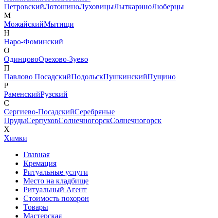
Петровский
Лотошино
Луховицы
Лыткарино
Люберцы
М
Можайский
Мытищи
Н
Наро-Фоминский
О
Одинцово
Орехово-Зуево
П
Павлово Посадский
Подольск
Пушкинский
Пущино
Р
Раменский
Рузский
С
Сергиево-Посадский
Серебряные
Пруды
Серпухов
Солнечногорск
Солнечногорск
Х
Химки
Главная
Кремация
Ритуальные услуги
Место на кладбище
Ритуальный Агент
Стоимость похорон
Товары
Мастерская