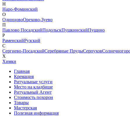
Н
Наро-Фоминский
О
Одинцово
Орехово-Зуево
П
Павлово Посадский
Подольск
Пушкинский
Пущино
Р
Раменский
Рузский
С
Сергиево-Посадский
Серебряные Пруды
Серпухов
Солнечногор
Х
Химки
Главная
Кремация
Ритуальные услуги
Место на кладбище
Ритуальный Агент
Стоимость похорон
Товары
Мастерская
Полезная информация