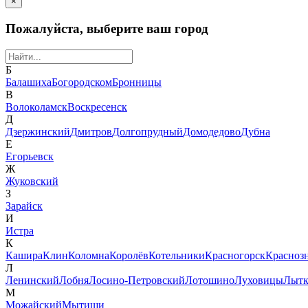
×
Пожалуйста, выберите ваш город
Б
Балашиха
Богородском
Бронницы
В
Волоколамск
Воскресенск
Д
Дзержинский
Дмитров
Долгопрудный
Домодедово
Дубна
Е
Егорьевск
Ж
Жуковский
З
Зарайск
И
Истра
К
Кашира
Клин
Коломна
Королёв
Котельники
Красногорск
Красноз
Л
Ленинский
Лобня
Лосино-Петровский
Лотошино
Луховицы
Лытк
М
Можайский
Мытищи