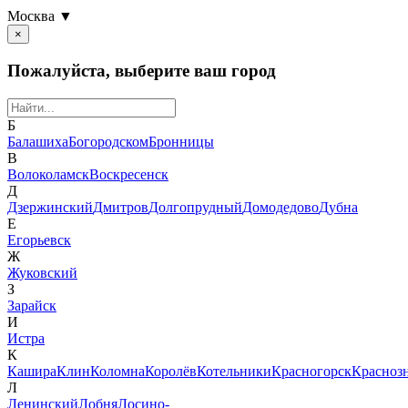
Москва ▼
×
Пожалуйста, выберите ваш город
Б
Балашиха
Богородском
Бронницы
В
Волоколамск
Воскресенск
Д
Дзержинский
Дмитров
Долгопрудный
Домодедово
Дубна
Е
Егорьевск
Ж
Жуковский
З
Зарайск
И
Истра
К
Кашира
Клин
Коломна
Королёв
Котельники
Красногорск
Красноз
Л
Ленинский
Лобня
Лосино-