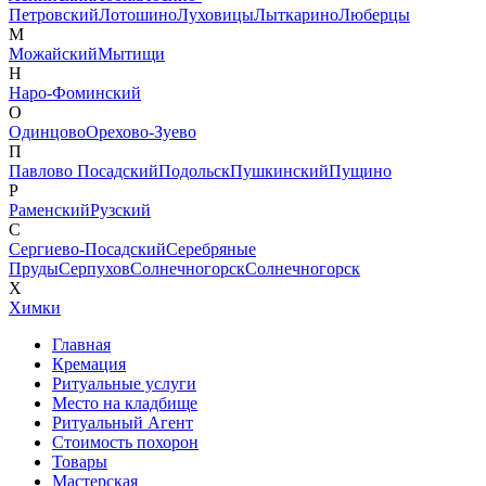
Петровский
Лотошино
Луховицы
Лыткарино
Люберцы
М
Можайский
Мытищи
Н
Наро-Фоминский
О
Одинцово
Орехово-Зуево
П
Павлово Посадский
Подольск
Пушкинский
Пущино
Р
Раменский
Рузский
С
Сергиево-Посадский
Серебряные
Пруды
Серпухов
Солнечногорск
Солнечногорск
Х
Химки
Главная
Кремация
Ритуальные услуги
Место на кладбище
Ритуальный Агент
Стоимость похорон
Товары
Мастерская