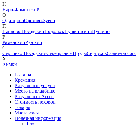
Н
Наро-Фоминский
О
Одинцово
Орехово-Зуево
П
Павлово Посадский
Подольск
Пушкинский
Пущино
Р
Раменский
Рузский
С
Сергиево-Посадский
Серебряные Пруды
Серпухов
Солнечногор
Х
Химки
Главная
Кремация
Ритуальные услуги
Место на кладбище
Ритуальный Агент
Стоимость похорон
Товары
Мастерская
Полезная информация
Блог