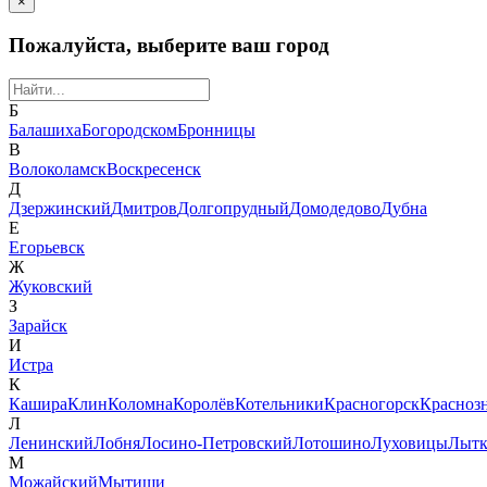
×
Пожалуйста, выберите ваш город
Б
Балашиха
Богородском
Бронницы
В
Волоколамск
Воскресенск
Д
Дзержинский
Дмитров
Долгопрудный
Домодедово
Дубна
Е
Егорьевск
Ж
Жуковский
З
Зарайск
И
Истра
К
Кашира
Клин
Коломна
Королёв
Котельники
Красногорск
Красноз
Л
Ленинский
Лобня
Лосино-Петровский
Лотошино
Луховицы
Лытк
М
Можайский
Мытищи