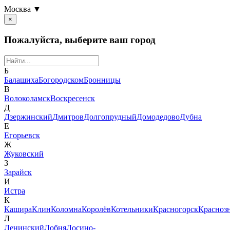
Москва ▼
×
Пожалуйста, выберите ваш город
Б
Балашиха
Богородском
Бронницы
В
Волоколамск
Воскресенск
Д
Дзержинский
Дмитров
Долгопрудный
Домодедово
Дубна
Е
Егорьевск
Ж
Жуковский
З
Зарайск
И
Истра
К
Кашира
Клин
Коломна
Королёв
Котельники
Красногорск
Красноз
Л
Ленинский
Лобня
Лосино-