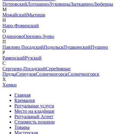
Петровский
Лотошино
Луховицы
Лыткарино
Люберцы
М
Можайский
Мытищи
Н
Наро-Фоминский
О
Одинцово
Орехово-Зуево
П
Павлово Посадский
Подольск
Пушкинский
Пущино
Р
Раменский
Рузский
С
Сергиево-Посадский
Серебряные
Пруды
Серпухов
Солнечногорск
Солнечногорск
Х
Химки
Главная
Кремация
Ритуальные услуги
Место на кладбище
Ритуальный Агент
Стоимость похорон
Товары
Мастерская