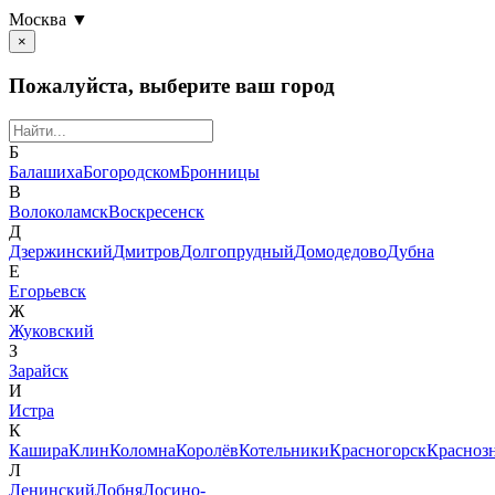
Москва ▼
×
Пожалуйста, выберите ваш город
Б
Балашиха
Богородском
Бронницы
В
Волоколамск
Воскресенск
Д
Дзержинский
Дмитров
Долгопрудный
Домодедово
Дубна
Е
Егорьевск
Ж
Жуковский
З
Зарайск
И
Истра
К
Кашира
Клин
Коломна
Королёв
Котельники
Красногорск
Красноз
Л
Ленинский
Лобня
Лосино-