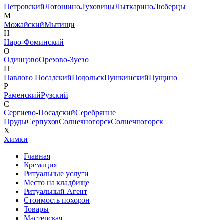
Петровский
Лотошино
Луховицы
Лыткарино
Люберцы
М
Можайский
Мытищи
Н
Наро-Фоминский
О
Одинцово
Орехово-Зуево
П
Павлово Посадский
Подольск
Пушкинский
Пущино
Р
Раменский
Рузский
С
Сергиево-Посадский
Серебряные
Пруды
Серпухов
Солнечногорск
Солнечногорск
Х
Химки
Главная
Кремация
Ритуальные услуги
Место на кладбище
Ритуальный Агент
Стоимость похорон
Товары
Мастерская