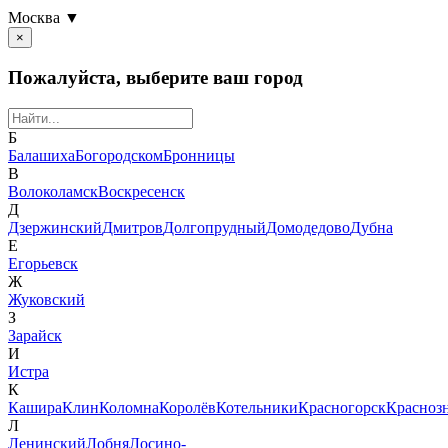
Москва ▼
×
Пожалуйста, выберите ваш город
Б
Балашиха
Богородском
Бронницы
В
Волоколамск
Воскресенск
Д
Дзержинский
Дмитров
Долгопрудный
Домодедово
Дубна
Е
Егорьевск
Ж
Жуковский
З
Зарайск
И
Истра
К
Кашира
Клин
Коломна
Королёв
Котельники
Красногорск
Красноз
Л
Ленинский
Лобня
Лосино-