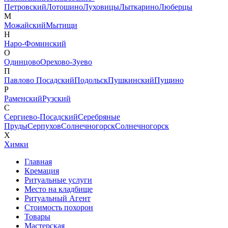
Петровский
Лотошино
Луховицы
Лыткарино
Люберцы
М
Можайский
Мытищи
Н
Наро-Фоминский
О
Одинцово
Орехово-Зуево
П
Павлово Посадский
Подольск
Пушкинский
Пущино
Р
Раменский
Рузский
С
Сергиево-Посадский
Серебряные
Пруды
Серпухов
Солнечногорск
Солнечногорск
Х
Химки
Главная
Кремация
Ритуальные услуги
Место на кладбище
Ритуальный Агент
Стоимость похорон
Товары
Мастерская