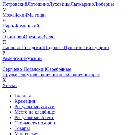
Петровский
Лотошино
Луховицы
Лыткарино
Люберцы
М
Можайский
Мытищи
Н
Наро-Фоминский
О
Одинцово
Орехово-Зуево
П
Павлово Посадский
Подольск
Пушкинский
Пущино
Р
Раменский
Рузский
С
Сергиево-Посадский
Серебряные
Пруды
Серпухов
Солнечногорск
Солнечногорск
Х
Химки
Главная
Кремация
Ритуальные услуги
Место на кладбище
Ритуальный Агент
Стоимость похорон
Товары
Мастерская