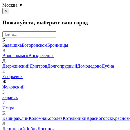
Москва ▼
×
Пожалуйста, выберите ваш город
Б
Балашиха
Богородском
Бронницы
В
Волоколамск
Воскресенск
Д
Дзержинский
Дмитров
Долгопрудный
Домодедово
Дубна
Е
Егорьевск
Ж
Жуковский
З
Зарайск
И
Истра
К
Кашира
Клин
Коломна
Королёв
Котельники
Красногорск
Красноз
Л
Ленинский
Лобня
Лосино-