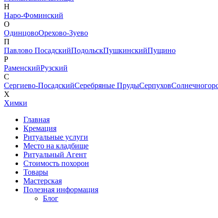
Н
Наро-Фоминский
О
Одинцово
Орехово-Зуево
П
Павлово Посадский
Подольск
Пушкинский
Пущино
Р
Раменский
Рузский
С
Сергиево-Посадский
Серебряные Пруды
Серпухов
Солнечногор
Х
Химки
Главная
Кремация
Ритуальные услуги
Место на кладбище
Ритуальный Агент
Стоимость похорон
Товары
Мастерская
Полезная информация
Блог