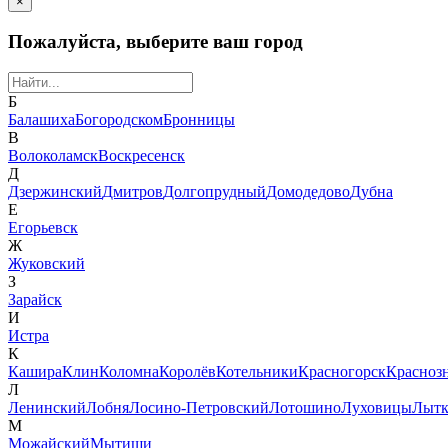
×
Пожалуйста, выберите ваш город
Б
Балашиха
Богородском
Бронницы
В
Волоколамск
Воскресенск
Д
Дзержинский
Дмитров
Долгопрудный
Домодедово
Дубна
Е
Егорьевск
Ж
Жуковский
З
Зарайск
И
Истра
К
Кашира
Клин
Коломна
Королёв
Котельники
Красногорск
Красноз
Л
Ленинский
Лобня
Лосино-Петровский
Лотошино
Луховицы
Лытк
М
Можайский
Мытищи