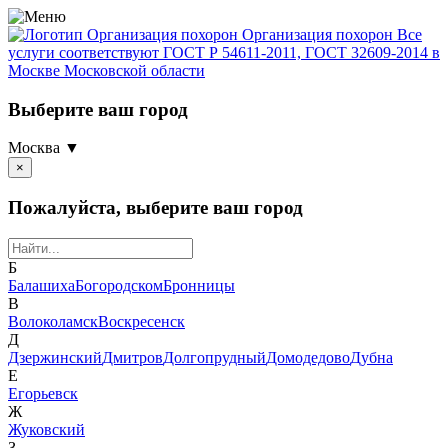
Организация похорон
Организация похорон Все
услуги соответствуют ГОСТ Р 54611-2011, ГОСТ 32609-2014 в
Москве Московской области
Выберите ваш город
Москва ▼
×
Пожалуйста, выберите ваш город
Б
Балашиха
Богородском
Бронницы
В
Волоколамск
Воскресенск
Д
Дзержинский
Дмитров
Долгопрудный
Домодедово
Дубна
Е
Егорьевск
Ж
Жуковский
З