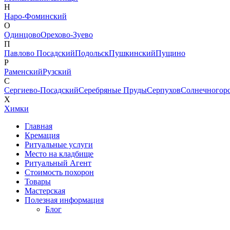
Н
Наро-Фоминский
О
Одинцово
Орехово-Зуево
П
Павлово Посадский
Подольск
Пушкинский
Пущино
Р
Раменский
Рузский
С
Сергиево-Посадский
Серебряные Пруды
Серпухов
Солнечногор
Х
Химки
Главная
Кремация
Ритуальные услуги
Место на кладбище
Ритуальный Агент
Стоимость похорон
Товары
Мастерская
Полезная информация
Блог