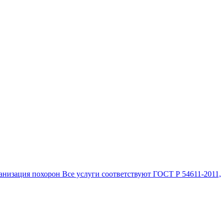
анизация похорон Все услуги соответствуют ГОСТ Р 54611-2011