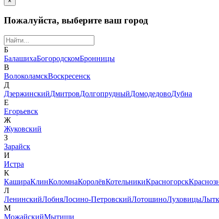
×
Пожалуйста, выберите ваш город
Б
Балашиха
Богородском
Бронницы
В
Волоколамск
Воскресенск
Д
Дзержинский
Дмитров
Долгопрудный
Домодедово
Дубна
Е
Егорьевск
Ж
Жуковский
З
Зарайск
И
Истра
К
Кашира
Клин
Коломна
Королёв
Котельники
Красногорск
Красноз
Л
Ленинский
Лобня
Лосино-Петровский
Лотошино
Луховицы
Лытк
М
Можайский
Мытищи