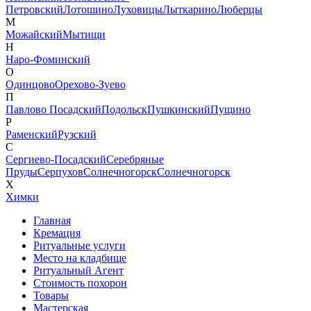
Петровский
Лотошино
Луховицы
Лыткарино
Люберцы
М
Можайский
Мытищи
Н
Наро-Фоминский
О
Одинцово
Орехово-Зуево
П
Павлово Посадский
Подольск
Пушкинский
Пущино
Р
Раменский
Рузский
С
Сергиево-Посадский
Серебряные
Пруды
Серпухов
Солнечногорск
Солнечногорск
Х
Химки
Главная
Кремация
Ритуальные услуги
Место на кладбище
Ритуальный Агент
Стоимость похорон
Товары
Мастерская