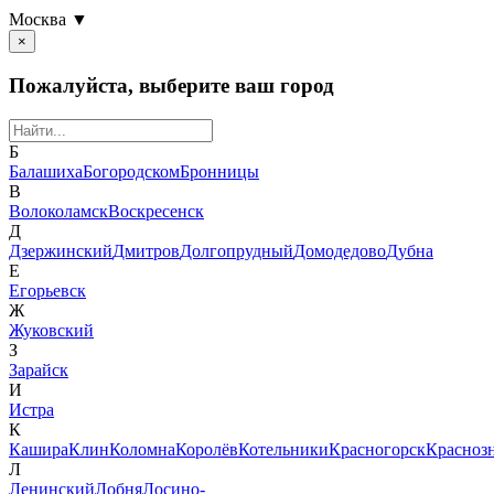
Москва ▼
×
Пожалуйста, выберите ваш город
Б
Балашиха
Богородском
Бронницы
В
Волоколамск
Воскресенск
Д
Дзержинский
Дмитров
Долгопрудный
Домодедово
Дубна
Е
Егорьевск
Ж
Жуковский
З
Зарайск
И
Истра
К
Кашира
Клин
Коломна
Королёв
Котельники
Красногорск
Красноз
Л
Ленинский
Лобня
Лосино-