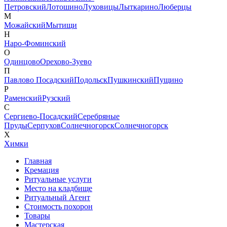
Петровский
Лотошино
Луховицы
Лыткарино
Люберцы
М
Можайский
Мытищи
Н
Наро-Фоминский
О
Одинцово
Орехово-Зуево
П
Павлово Посадский
Подольск
Пушкинский
Пущино
Р
Раменский
Рузский
С
Сергиево-Посадский
Серебряные
Пруды
Серпухов
Солнечногорск
Солнечногорск
Х
Химки
Главная
Кремация
Ритуальные услуги
Место на кладбище
Ритуальный Агент
Стоимость похорон
Товары
Мастерская