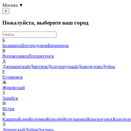
Москва ▼
×
Пожалуйста, выберите ваш город
Б
Балашиха
Богородском
Бронницы
В
Волоколамск
Воскресенск
Д
Дзержинский
Дмитров
Долгопрудный
Домодедово
Дубна
Е
Егорьевск
Ж
Жуковский
З
Зарайск
И
Истра
К
Кашира
Клин
Коломна
Королёв
Котельники
Красногорск
Красноз
Л
Ленинский
Лобня
Лосино-