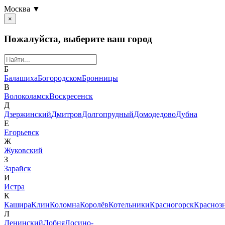
Москва ▼
×
Пожалуйста, выберите ваш город
Б
Балашиха
Богородском
Бронницы
В
Волоколамск
Воскресенск
Д
Дзержинский
Дмитров
Долгопрудный
Домодедово
Дубна
Е
Егорьевск
Ж
Жуковский
З
Зарайск
И
Истра
К
Кашира
Клин
Коломна
Королёв
Котельники
Красногорск
Красноз
Л
Ленинский
Лобня
Лосино-