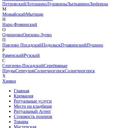
Петровский
Лотошино
Луховицы
Лыткарино
Люберцы
М
Можайский
Мытищи
Н
Наро-Фоминский
О
Одинцово
Орехово-Зуево
П
Павлово Посадский
Подольск
Пушкинский
Пущино
Р
Раменский
Рузский
С
Сергиево-Посадский
Серебряные
Пруды
Серпухов
Солнечногорск
Солнечногорск
Х
Химки
Главная
Кремация
Ритуальные услуги
Место на кладбище
Ритуальный Агент
Стоимость похорон
Товары
Мастерская