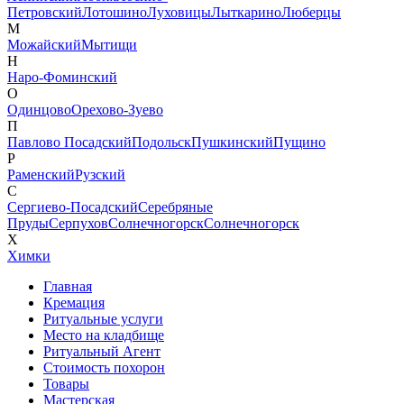
Петровский
Лотошино
Луховицы
Лыткарино
Люберцы
М
Можайский
Мытищи
Н
Наро-Фоминский
О
Одинцово
Орехово-Зуево
П
Павлово Посадский
Подольск
Пушкинский
Пущино
Р
Раменский
Рузский
С
Сергиево-Посадский
Серебряные
Пруды
Серпухов
Солнечногорск
Солнечногорск
Х
Химки
Главная
Кремация
Ритуальные услуги
Место на кладбище
Ритуальный Агент
Стоимость похорон
Товары
Мастерская