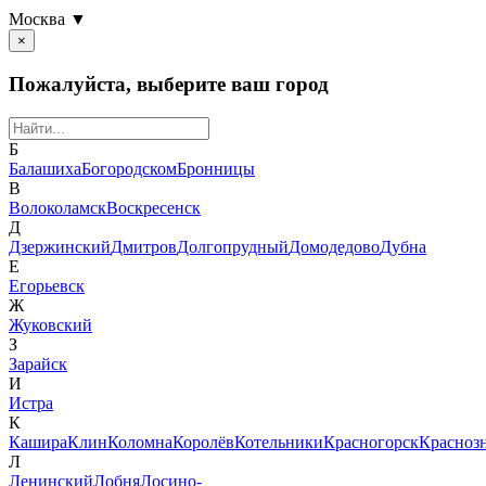
Москва ▼
×
Пожалуйста, выберите ваш город
Б
Балашиха
Богородском
Бронницы
В
Волоколамск
Воскресенск
Д
Дзержинский
Дмитров
Долгопрудный
Домодедово
Дубна
Е
Егорьевск
Ж
Жуковский
З
Зарайск
И
Истра
К
Кашира
Клин
Коломна
Королёв
Котельники
Красногорск
Красноз
Л
Ленинский
Лобня
Лосино-