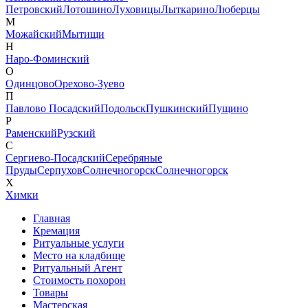
Петровский
Лотошино
Луховицы
Лыткарино
Люберцы
М
Можайский
Мытищи
Н
Наро-Фоминский
О
Одинцово
Орехово-Зуево
П
Павлово Посадский
Подольск
Пушкинский
Пущино
Р
Раменский
Рузский
С
Сергиево-Посадский
Серебряные
Пруды
Серпухов
Солнечногорск
Солнечногорск
Х
Химки
Главная
Кремация
Ритуальные услуги
Место на кладбище
Ритуальный Агент
Стоимость похорон
Товары
Мастерская