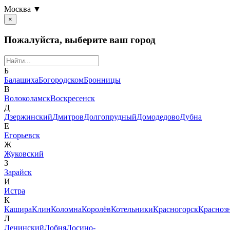
Москва ▼
×
Пожалуйста, выберите ваш город
Б
Балашиха
Богородском
Бронницы
В
Волоколамск
Воскресенск
Д
Дзержинский
Дмитров
Долгопрудный
Домодедово
Дубна
Е
Егорьевск
Ж
Жуковский
З
Зарайск
И
Истра
К
Кашира
Клин
Коломна
Королёв
Котельники
Красногорск
Красноз
Л
Ленинский
Лобня
Лосино-