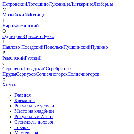
Петровский
Лотошино
Луховицы
Лыткарино
Люберцы
М
Можайский
Мытищи
Н
Наро-Фоминский
О
Одинцово
Орехово-Зуево
П
Павлово Посадский
Подольск
Пушкинский
Пущино
Р
Раменский
Рузский
С
Сергиево-Посадский
Серебряные
Пруды
Серпухов
Солнечногорск
Солнечногорск
Х
Химки
Главная
Кремация
Ритуальные услуги
Место на кладбище
Ритуальный Агент
Стоимость похорон
Товары
Мастерская