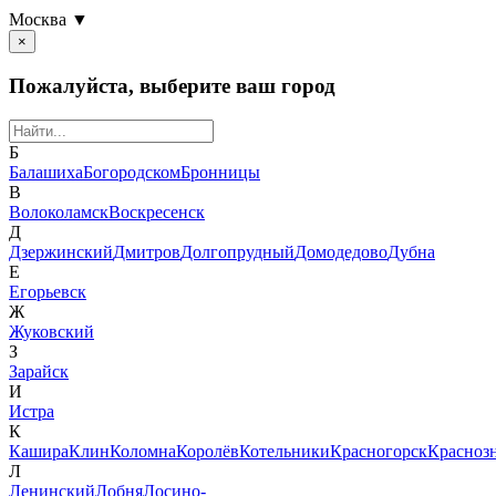
Москва ▼
×
Пожалуйста, выберите ваш город
Б
Балашиха
Богородском
Бронницы
В
Волоколамск
Воскресенск
Д
Дзержинский
Дмитров
Долгопрудный
Домодедово
Дубна
Е
Егорьевск
Ж
Жуковский
З
Зарайск
И
Истра
К
Кашира
Клин
Коломна
Королёв
Котельники
Красногорск
Красноз
Л
Ленинский
Лобня
Лосино-