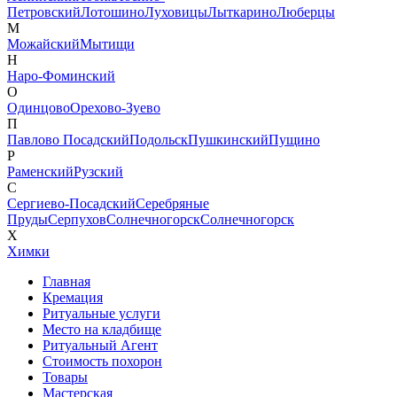
Петровский
Лотошино
Луховицы
Лыткарино
Люберцы
М
Можайский
Мытищи
Н
Наро-Фоминский
О
Одинцово
Орехово-Зуево
П
Павлово Посадский
Подольск
Пушкинский
Пущино
Р
Раменский
Рузский
С
Сергиево-Посадский
Серебряные
Пруды
Серпухов
Солнечногорск
Солнечногорск
Х
Химки
Главная
Кремация
Ритуальные услуги
Место на кладбище
Ритуальный Агент
Стоимость похорон
Товары
Мастерская