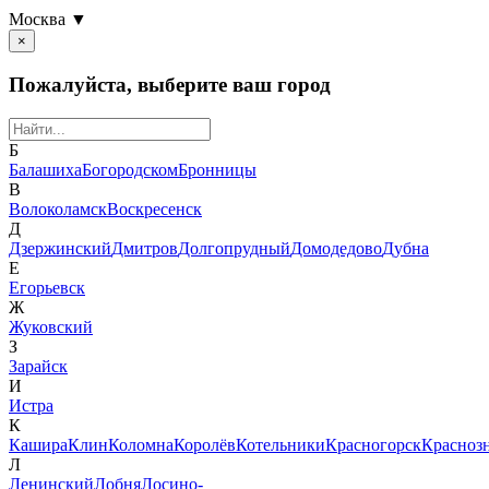
Москва ▼
×
Пожалуйста, выберите ваш город
Б
Балашиха
Богородском
Бронницы
В
Волоколамск
Воскресенск
Д
Дзержинский
Дмитров
Долгопрудный
Домодедово
Дубна
Е
Егорьевск
Ж
Жуковский
З
Зарайск
И
Истра
К
Кашира
Клин
Коломна
Королёв
Котельники
Красногорск
Красноз
Л
Ленинский
Лобня
Лосино-