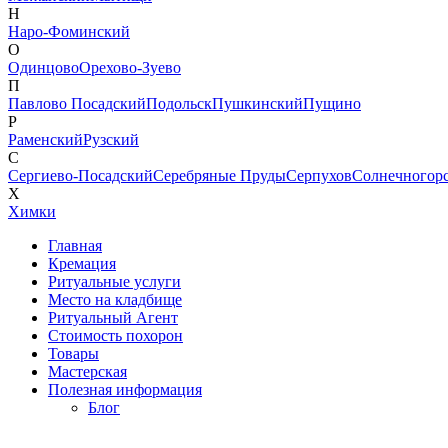
Н
Наро-Фоминский
О
Одинцово
Орехово-Зуево
П
Павлово Посадский
Подольск
Пушкинский
Пущино
Р
Раменский
Рузский
С
Сергиево-Посадский
Серебряные Пруды
Серпухов
Солнечногор
Х
Химки
Главная
Кремация
Ритуальные услуги
Место на кладбище
Ритуальный Агент
Стоимость похорон
Товары
Мастерская
Полезная информация
Блог