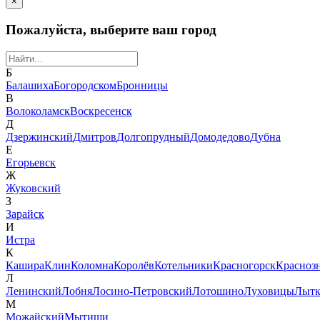
×
Пожалуйста, выберите ваш город
Б
Балашиха
Богородском
Бронницы
В
Волоколамск
Воскресенск
Д
Дзержинский
Дмитров
Долгопрудный
Домодедово
Дубна
Е
Егорьевск
Ж
Жуковский
З
Зарайск
И
Истра
К
Кашира
Клин
Коломна
Королёв
Котельники
Красногорск
Красноз
Л
Ленинский
Лобня
Лосино-Петровский
Лотошино
Луховицы
Лытк
М
Можайский
Мытищи