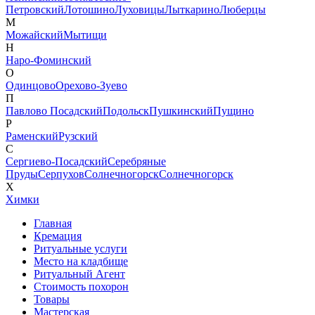
Петровский
Лотошино
Луховицы
Лыткарино
Люберцы
М
Можайский
Мытищи
Н
Наро-Фоминский
О
Одинцово
Орехово-Зуево
П
Павлово Посадский
Подольск
Пушкинский
Пущино
Р
Раменский
Рузский
С
Сергиево-Посадский
Серебряные
Пруды
Серпухов
Солнечногорск
Солнечногорск
Х
Химки
Главная
Кремация
Ритуальные услуги
Место на кладбище
Ритуальный Агент
Стоимость похорон
Товары
Мастерская