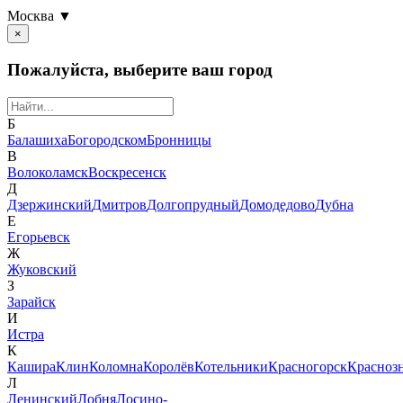
Москва ▼
×
Пожалуйста, выберите ваш город
Б
Балашиха
Богородском
Бронницы
В
Волоколамск
Воскресенск
Д
Дзержинский
Дмитров
Долгопрудный
Домодедово
Дубна
Е
Егорьевск
Ж
Жуковский
З
Зарайск
И
Истра
К
Кашира
Клин
Коломна
Королёв
Котельники
Красногорск
Красноз
Л
Ленинский
Лобня
Лосино-