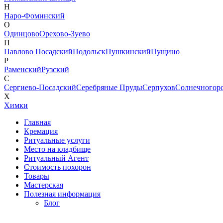
Н
Наро-Фоминский
О
Одинцово
Орехово-Зуево
П
Павлово Посадский
Подольск
Пушкинский
Пущино
Р
Раменский
Рузский
С
Сергиево-Посадский
Серебряные Пруды
Серпухов
Солнечногор
Х
Химки
Главная
Кремация
Ритуальные услуги
Место на кладбище
Ритуальный Агент
Стоимость похорон
Товары
Мастерская
Полезная информация
Блог