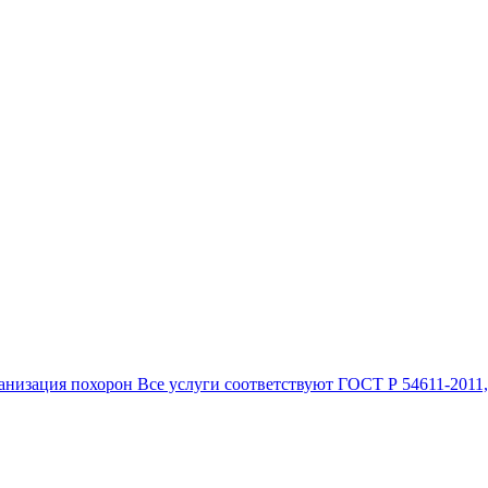
анизация похорон Все услуги соответствуют ГОСТ Р 54611-2011