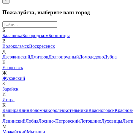
×
Пожалуйста, выберите ваш город
Б
Балашиха
Богородском
Бронницы
В
Волоколамск
Воскресенск
Д
Дзержинский
Дмитров
Долгопрудный
Домодедово
Дубна
Е
Егорьевск
Ж
Жуковский
З
Зарайск
И
Истра
К
Кашира
Клин
Коломна
Королёв
Котельники
Красногорск
Красноз
Л
Ленинский
Лобня
Лосино-Петровский
Лотошино
Луховицы
Лытк
М
Можайский
Мытищи