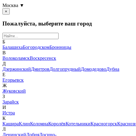
Москва ▼
×
Пожалуйста, выберите ваш город
Б
Балашиха
Богородском
Бронницы
В
Волоколамск
Воскресенск
Д
Дзержинский
Дмитров
Долгопрудный
Домодедово
Дубна
Е
Егорьевск
Ж
Жуковский
З
Зарайск
И
Истра
К
Кашира
Клин
Коломна
Королёв
Котельники
Красногорск
Красноз
Л
Ленинский
Лобня
Лосино-