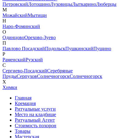
Петровский
Лотошино
Луховицы
Лыткарино
Люберцы
М
Можайский
Мытищи
Н
Наро-Фоминский
О
Одинцово
Орехово-Зуево
П
Павлово Посадский
Подольск
Пушкинский
Пущино
Р
Раменский
Рузский
С
Сергиево-Посадский
Серебряные
Пруды
Серпухов
Солнечногорск
Солнечногорск
Х
Химки
Главная
Кремация
Ритуальные услуги
Место на кладбище
Ритуальный Агент
Стоимость похорон
Товары
Мастерская