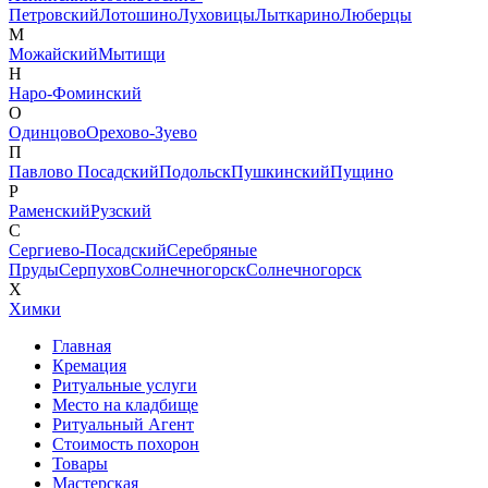
Петровский
Лотошино
Луховицы
Лыткарино
Люберцы
М
Можайский
Мытищи
Н
Наро-Фоминский
О
Одинцово
Орехово-Зуево
П
Павлово Посадский
Подольск
Пушкинский
Пущино
Р
Раменский
Рузский
С
Сергиево-Посадский
Серебряные
Пруды
Серпухов
Солнечногорск
Солнечногорск
Х
Химки
Главная
Кремация
Ритуальные услуги
Место на кладбище
Ритуальный Агент
Стоимость похорон
Товары
Мастерская